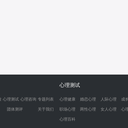
心理测试
读
心理测试
心理咨询
专题列表
心理健康
婚恋心理
人际心理
成
团体测评
关于我们
职场心理
两性心理
女人心理
心
心理百科