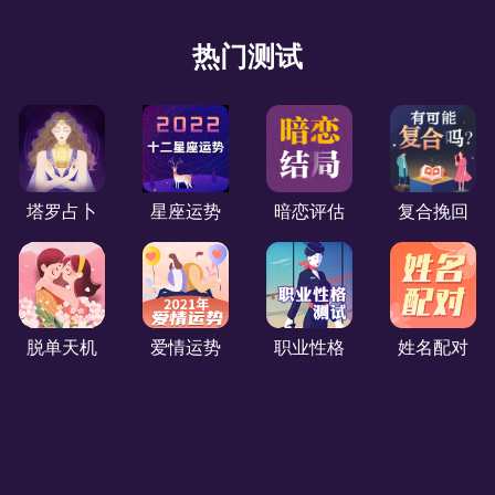
匿名
真的特别符合我现在的状态，相信就会存在，希望塔罗
热门测试
之灵赐予我力量，遇见正桃花
匿名
希望可以感情生活顺顺利利，测试还是比较准的。
塔罗占卜
星座运势
暗恋评估
复合挽回
匿名
满意
帽**先生
脱单天机
爱情运势
职业性格
姓名配对
很准！说是明年必会脱单，也给了一些很中肯的建议，
哈哈哈！很良心。
秦**女士
说的很准，希望我能快速斩断我老公的烂桃花。