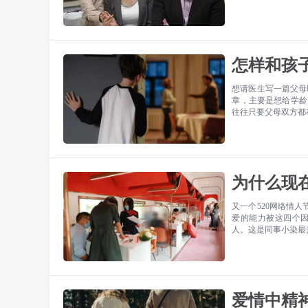
怎样和孩
想请医生写一篇父母即
章，主要是想给学龄
往往只要父母双方都
为什么现
又一个520网络情
爱的能力被这四个因
人。这是同事小染最
爱情中精