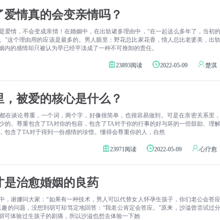
了爱情真的会变亲情吗？
是爱情，不会变成亲情！在婚姻中，在出轨诸多理由中，“在一起这么多年了，当初
。”这个理由用的应该是最多的。男人眼里：野花总比家花香，情人总比老婆美，出
姻内的感情却只被认为早已经平淡成了一种不可推卸的责任。
23893阅读
2022-05-09
楚淇
里，被爱的核心是什么？
都在谈论尊重，一个词，两个字，好像很简单，也很容易做到。可是在亲密关系里
少的。尊重包含了TA对你的包容，包含了TA对于你的行事的好与坏的一些鼓励、理
，包含了TA对于得到一份感情的珍惜。懂得会尊重你的人，自然
23971阅读
2022-05-09
心疗愈
才是治愈婚姻的良药
中，谢娜问大家：“如果有一种技术，男人可以代替女人怀孕生孩子，你们老公会答
逗趣的问题，没想到胡可却笃定地回答：“我老公肯定会答应。”原来，沙溢曾尝试过
胡可体验过生孩子的剧痛，所以沙溢也想去体验一下她