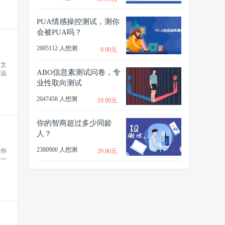
PUA情感操控测试，测你
会被PUA吗？
2005112 人想测
9.90元
篇文
ABO信息素测试问卷，专
是说
业性取向测试
2047458 人想测
19.90元
你的智商超过多少同龄
人？
2380900 人想测
，你
29.90元
爱一