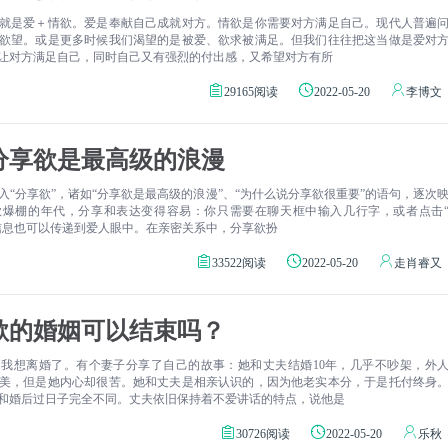
就是爱＋情欲。爱是奉献自己成就对方。情欲是你需要对方满足自己。现代人普遍
欲望。或是更多时候我们渴望的是被爱、欲求被满足。但我们往往把这当做是爱对
让对方满足自己，同时自己又有强烈的付出感，又希望对方有所
29165阅读
2022-05-20
李博文
分享欲是最高级的浪漫
入“分享欲”，诸如“分享欲是最高级的浪漫”、“为什么说分享欲很重要”的语句，逐次
欲爆棚的年代，分享和表达变得容易：你只需要在聊天框中输入几行字，或者点击
信息也可以传递到爱人眼中。在亲密关系中，分享欲扮
33522阅读
2022-05-20
走肖睿又
欲的婚姻可以结束吗？
我想离婚了。有个妻子分享了自己的故事：她和丈夫结婚10年，几乎不吵架，外
美，但是她内心却很苦。她和丈夫是相亲认识的，因为他老实本分，于是托付终身
和婚后过日子完全不同。丈夫依旧保持着不爱讲话的特点，说他是
30726阅读
2022-05-20
乐秋