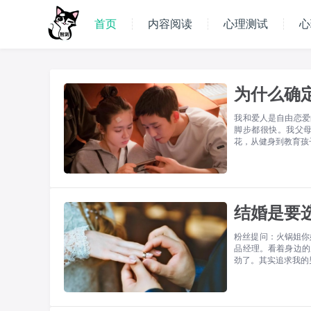
首页
内容阅读
心理测试
心
为什么确
我和爱人是自由恋爱
脚步都很快。我父
花，从健身到教育孩
结婚是要
粉丝提问：火锅姐你好
品经理。看着身边的
劲了。其实追求我的