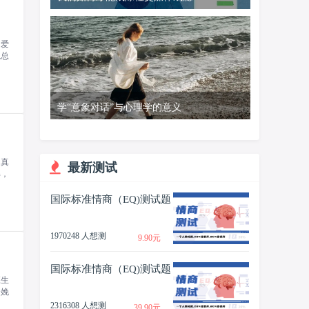
的爱
轨总
学“意象对话”与心理学的意义
，真
最新测试
解，
国际标准情商（EQ)测试题
1970248 人想测
9.90元
国际标准情商（EQ)测试题
应生
分娩
2316308 人想测
39.90元