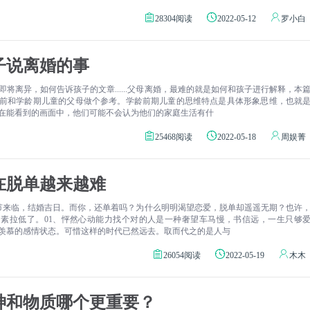
28304阅读
2022-05-12
罗小白
子说离婚的事
将离异，如何告诉孩子的文章......父母离婚，最难的就是如何和孩子进行解释，本
前和学龄期儿童的父母做个参考。学龄前期儿童的思维特点是具体形象思维，也就
在能看到的画面中，他们可能不会认为他们的家庭生活有什
25468阅读
2022-05-18
周娱菁
在脱单越来越难
人节来临，结婚吉日。而你，还单着吗？为什么明明渴望恋爱，脱单却遥遥无期？也许
素拉低了。01、怦然心动能力找个对的人是一种奢望车马慢，书信远，一生只够
羡慕的感情状态。可惜这样的时代已然远去。取而代之的是人与
26054阅读
2022-05-19
木木
神和物质哪个更重要？