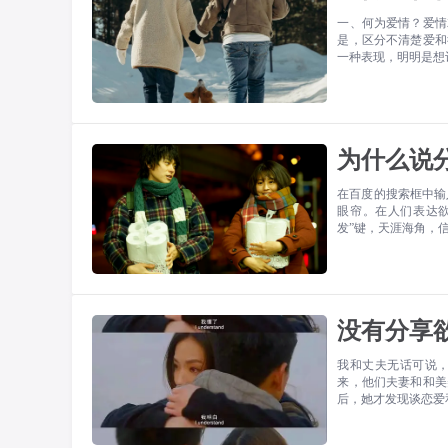
一、何为爱情？爱情
是，区分不清楚爱和
一种表现，明明是想
为什么说
在百度的搜索框中输
眼帘。在人们表达
发”键，天涯海角，
没有分享
我和丈夫无话可说，
来，他们夫妻和和美
后，她才发现谈恋爱