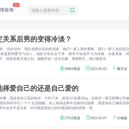
hot
理咨询
定关系后男的变得冷淡？
的，但这些年，我比他脚步走的快很多，他们一家人脚步都慢，我们一家人包括我
母就是那种爱学习的人，他的父母从乡下来，根本不知道学习为何物，从做美食，
子，统统有着天壤之别。婚姻开始一步步瓦解，离婚那天，我们都是非
28681阅读
2022-05-03
毒舌女
选择爱自己的还是自己爱的
啊，我是来自江苏的粉丝，今年27岁，身高165体重49kg，在南京一家互联网公司
朋友和同学们一个个走进婚姻，加上爸妈这两年也催得比较紧，我觉得自己确实该
男生也并不是没有，但可能是我自己的问题或职业的原因，我
27632阅读
2022-05-07
火锅姐