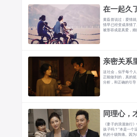
在一起久
黄磊曾说过：爱情就
情早已经变成亲情了
被形容成是真爱，婚
亲密关系
这社会，似乎每个人
正能做到的，真的挺
分析，和正确的引导
同理心，
《妻子的浪漫旅行》
孩子吗？”本是一个
机的十级阵痛。因为